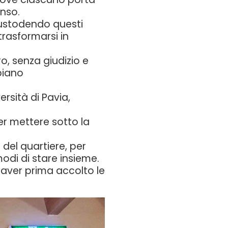
enso.
ustodendo questi
trasformarsi in
o, senza giudizio e
piano
rsità di Pavia,
er mettere sotto la
del quartiere, per
 modi di stare insieme.
aver prima accolto le