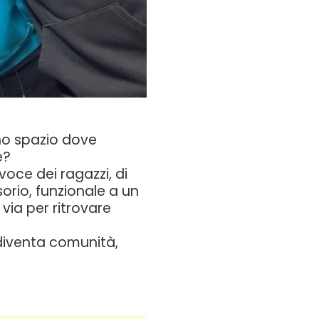
no spazio dove
e?
voce dei ragazzi, di
orio, funzionale a un
via per ritrovare
diventa comunità,