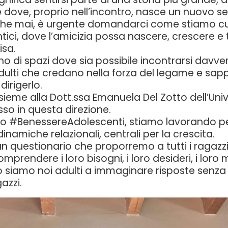
 dove, proprio nell’incontro, nasce un nuovo s
 che mai, è urgente domandarci come stiamo c
ntici, dove l’amicizia possa nascere, crescere e 
isa.
o di spazi dove sia possibile incontrarsi davver
dulti che credano nella forza del legame e sap
irigerlo.
ieme alla Dott.ssa Emanuela Del Zotto dell’Unive
so in questa direzione.
tto #BenessereAdolescenti, stiamo lavorando p
inamiche relazionali, centrali per la crescita.
questionario che proporremo a tutti i ragazzi 
omprendere i loro bisogni, i loro desideri, i loro
 siamo noi adulti a immaginare risposte senza 
azzi.