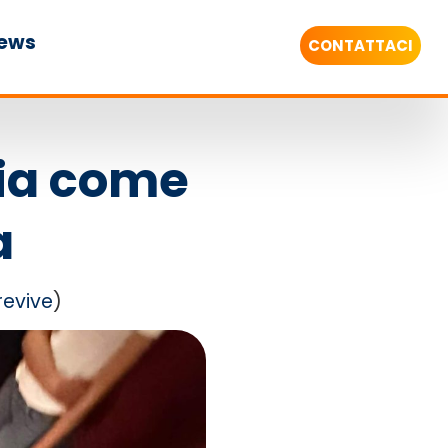
ews
CONTATTACI
zia come
a
revive
)