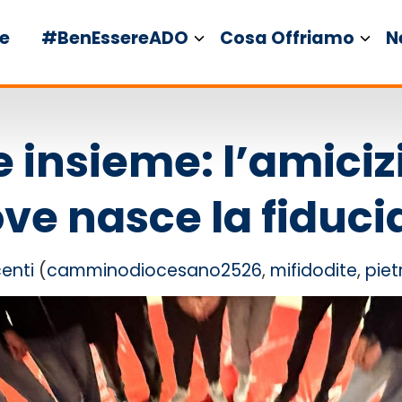
e
#BenEssereADO
Cosa Offriamo
N
 insieme: l’amici
ve nasce la fiduci
enti
(
camminodiocesano2526
,
mifidodite
,
piet