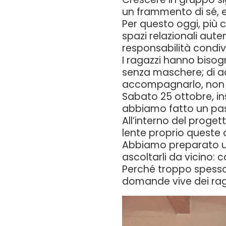
un frammento di sé, e
Per questo oggi, più
spazi relazionali aute
responsabilità condiv
I ragazzi hanno bisogn
senza maschere; di a
accompagnarlo, non d
Sabato 25 ottobre, ins
abbiamo fatto un pas
All’interno del proge
lente proprio queste d
Abbiamo preparato un 
ascoltarli da vicino: c
Perché troppo spesso
domande vive dei rag