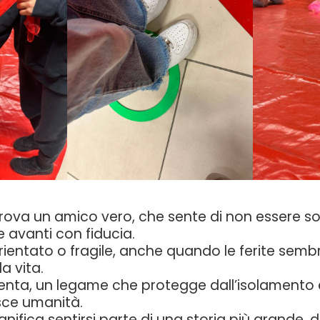
ova un amico vero, che sente di non essere sol
e avanti con fiducia.
ientato o fragile, anche quando le ferite semb
la vita.
enta, un legame che protegge dall’isolamento e
sce umanità.
gnifica sentirsi parte di una storia più grande,