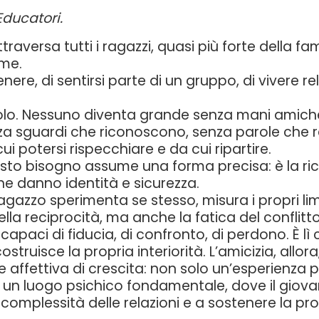
Educatori.
raversa tutti i ragazzi, quasi più forte della fam
eme.
enere, di sentirsi parte di un gruppo, di vivere 
olo. Nessuno diventa grande senza mani amich
sguardi che riconoscono, senza parole che r
ui potersi rispecchiare e da cui ripartire.
sto bisogno assume una forma precisa: è la ri
che danno identità e sicurezza.
gazzo sperimenta se stesso, misura i propri limit
della reciprocità, ma anche la fatica del conflitto
capaci di fiducia, di confronto, di perdono. È l
i costruisce la propria interiorità. L’amicizia, al
e affettiva di crescita: non solo un’esperienza 
 un luogo psichico fondamentale, dove il giova
omplessità delle relazioni e a sostenere la prop