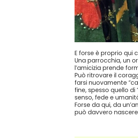
E forse è proprio qui 
Una parrocchia, un o
l’amicizia prende for
Può ritrovare il corag
farsi nuovamente “cas
fine, spesso quello d
senso, fede e umanit
Forse da qui, da un’
può davvero nascere 