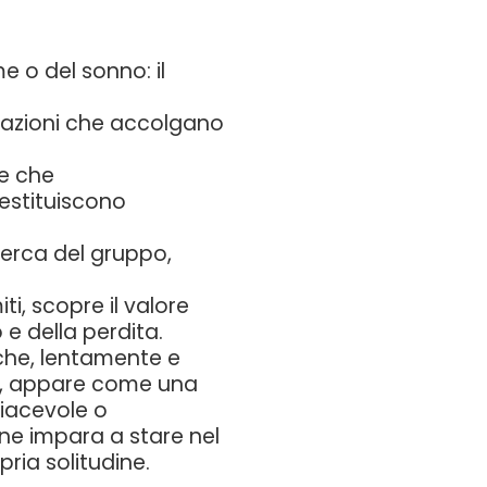
e o del sonno: il
relazioni che accolgano
e che
estituiscono
cerca del gruppo,
i, scopre il valore
 e della perdita.
ì che, lentamente e
lora, appare come una
piacevole o
ne impara a stare nel
ria solitudine.